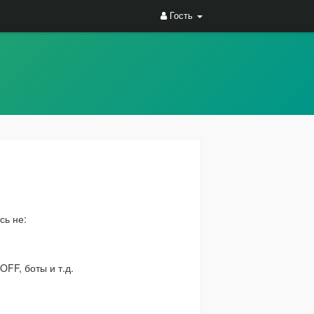
Гость
сь не:
FF, боты и т.д.