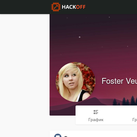
Foster V
График
Г