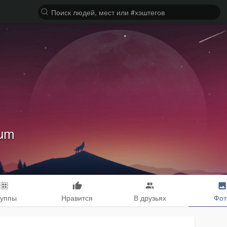
eum
руппы
Нравится
В друзьях
Фот