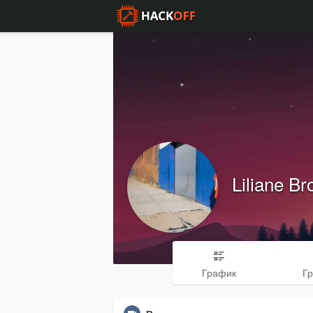
Liliane B
График
Г