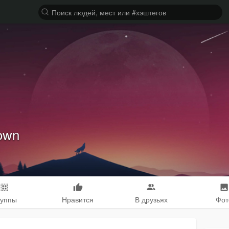
rown
руппы
Нравится
В друзьях
Фот