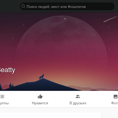
eatty
руппы
Нравится
В друзьях
Фот