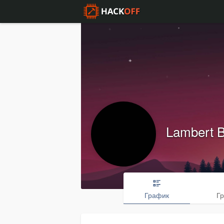
Lambert B
График
Г