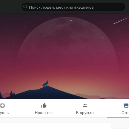
руппы
Нравится
В друзьях
Фот