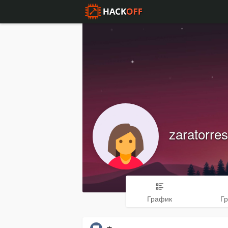
zaratorres
График
Г